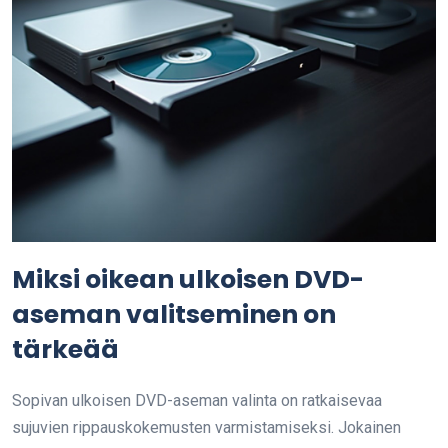
Miksi oikean ulkoisen DVD-
aseman valitseminen on
tärkeää
Sopivan ulkoisen DVD-aseman valinta on ratkaisevaa
sujuvien rippauskokemusten varmistamiseksi. Jokainen