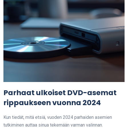
Parhaat ulkoiset DVD-asemat
rippaukseen vuonna 2024
Kun tiedät, mitä etsiä, vuoden 2024 parhaiden asemien
tutkiminen auttaa sinua tekemään varman valinnan.