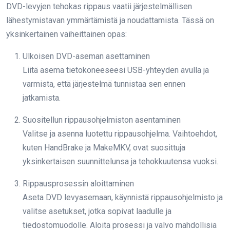
DVD-levyjen tehokas rippaus vaatii järjestelmällisen
lähestymistavan ymmärtämistä ja noudattamista. Tässä on
yksinkertainen vaiheittainen opas:
Ulkoisen DVD-aseman asettaminen
Liitä asema tietokoneeseesi USB-yhteyden avulla ja
varmista, että järjestelmä tunnistaa sen ennen
jatkamista.
Suositellun rippausohjelmiston asentaminen
Valitse ja asenna luotettu rippausohjelma. Vaihtoehdot,
kuten HandBrake ja MakeMKV, ovat suosittuja
yksinkertaisen suunnittelunsa ja tehokkuutensa vuoksi.
Rippausprosessin aloittaminen
Aseta DVD levyasemaan, käynnistä rippausohjelmisto ja
valitse asetukset, jotka sopivat laadulle ja
tiedostomuodolle. Aloita prosessi ja valvo mahdollisia