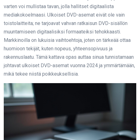
varten voi mullistaa tavan, jolla hallitset digitaalista
mediakokoelmaasi. Ulkoiset DVD-asemat eivät ole vain
toistolaitteita; ne tarjoavat vahvan ratkaisun DVD-sisällön
muuntamiseen digitaalisiksi formaateiksi tehokkaasti.
Markkinoilla on lukuisia vaihtoehtoja, joten on tärkeää ottaa
huomioon tekijät, kuten nopeus, yhteensopivuus ja
rakennuslaatu. Tämä kattava opas auttaa sinua tunnistamaan
johtavat ulkoiset DVD-asemat vuonna 2024 ja ymmärtämään,
mikä tekee niistä poikkeuksellisia.