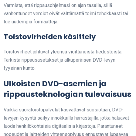
Varmista, että rippausohjelmasi on ajan tasalla, sillä
vanhentuneet versiot eivät välttämättä toimi tehokkaasti tai
tue uudempia formaatteja.
Toistovirheiden käsittely
Toistovirheet johtuvat yleensä vioittuneista tiedostoista.
Tarkista rippausasetukset ja alkuperäisen DVD-levyn
fyysinen kunto.
Ulkoisten DVD-asemien ja
rippausteknologian tulevaisuus
Vaikka suoratoistopalvelut kasvattavat suosiotaan, DVD-
levyjen kysyntä säilyy innokkailla harrastajilla, jotka haluavat
luoda henkilökohtaisia digitaalisia kirjastoja. Parantuneet
nopeudet ja laitteiden yhteensopivuus ennustavat lupaavaa