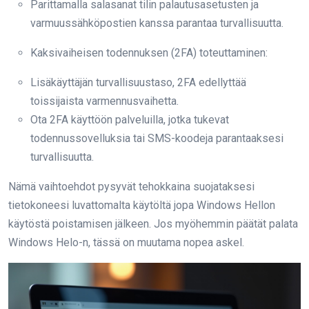
Parittamalla salasanat tilin palautusasetusten ja
varmuussähköpostien kanssa parantaa turvallisuutta.
Kaksivaiheisen todennuksen (2FA) toteuttaminen:
Lisäkäyttäjän turvallisuustaso, 2FA edellyttää
toissijaista varmennusvaihetta.
Ota 2FA käyttöön palveluilla, jotka tukevat
todennussovelluksia tai SMS-koodeja parantaaksesi
turvallisuutta.
Nämä vaihtoehdot pysyvät tehokkaina suojataksesi
tietokoneesi luvattomalta käytöltä jopa Windows Hellon
käytöstä poistamisen jälkeen. Jos myöhemmin päätät palata
Windows Helo-n, tässä on muutama nopea askel.