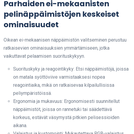
Parhaiden ei-mekaanisten
pelinäppäimistöjen keskeiset
ominaisuudet
Oikean ei-mekaanisen näppäimistön valitseminen perustuu
ratkaisevien ominaisuuksien ymmärtämiseen, jotka
vaikuttavat pelaamisen suorituskykyyn.
Suorituskyky ja reagointikyky: Etsi näppäimistöjä, joissa
on matala syöttöviive varmistaaksesi nopea
reagointiaika, mikä on ratkaisevaa kilpailullisissa
peliympäristöissä.
Ergonomia ja mukavuus: Ergonomisesti suunnitellut
näppäimistöt, joissa on rannetuki tai säädettävä
korkeus, estävät väsymystä pitkien pelisessioiden
aikana.
Valaistus ja kustomointi: Mukautettava RGB-valaistus