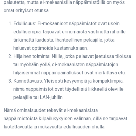
palautetta, mutta ei-mekaanisilla näppäimistöillä on myös
omat erityiset etunsa.
Edullisuus: Ei-mekaaniset näppäimistöt ovat usein
edullisempia, tarjoavat erinomaista vastinetta rahoille
tinkimättä laadusta. Ihanteellinen pelaajille, jotka
haluavat optimoida kustannuksiaan.
Hiljainen toiminta: Niille, jotka pelaavat jaetuissa tiloissa
tai myöhään yöllä, ei-mekaanisten näppäimistöjen
hiljaisemmat näppäinpainallukset ovat merkittävä etu.
Kannettavuus: Yleisesti kevyempiä ja kompaktimpia,
nämä näppäimistöt ovat täydellisiä liikkeellä oleville
pelaajille tai LAN-juhliin.
Nämä ominaisuudet tekevät ei-mekaanisista
näppäimistöistä kilpailukykyisen valinnan, sillä ne tarjoavat
luotettavuutta ja mukavuutta edullisuuden ohella.