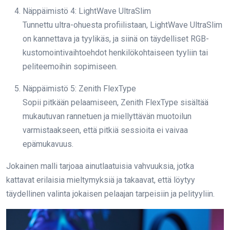
Näppäimistö 4: LightWave UltraSlim
Tunnettu ultra-ohuesta profiilistaan, LightWave UltraSlim
on kannettava ja tyylikäs, ja siinä on täydelliset RGB-
kustomointivaihtoehdot henkilökohtaiseen tyyliin tai
peliteemoihin sopimiseen.
Näppäimistö 5: Zenith FlexType
Sopii pitkään pelaamiseen, Zenith FlexType sisältää
mukautuvan rannetuen ja miellyttävän muotoilun
varmistaakseen, että pitkiä sessioita ei vaivaa
epämukavuus.
Jokainen malli tarjoaa ainutlaatuisia vahvuuksia, jotka
kattavat erilaisia mieltymyksiä ja takaavat, että löytyy
täydellinen valinta jokaisen pelaajan tarpeisiin ja pelityyliin.