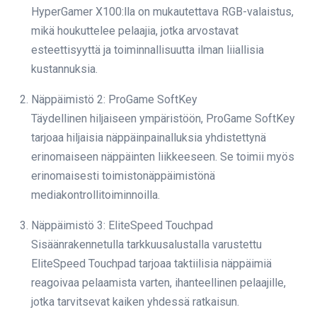
HyperGamer X100:lla on mukautettava RGB-valaistus,
mikä houkuttelee pelaajia, jotka arvostavat
esteettisyyttä ja toiminnallisuutta ilman liiallisia
kustannuksia.
Näppäimistö 2: ProGame SoftKey
Täydellinen hiljaiseen ympäristöön, ProGame SoftKey
tarjoaa hiljaisia näppäinpainalluksia yhdistettynä
erinomaiseen näppäinten liikkeeseen. Se toimii myös
erinomaisesti toimistonäppäimistönä
mediakontrollitoiminnoilla.
Näppäimistö 3: EliteSpeed Touchpad
Sisäänrakennetulla tarkkuusalustalla varustettu
EliteSpeed Touchpad tarjoaa taktiilisia näppäimiä
reagoivaa pelaamista varten, ihanteellinen pelaajille,
jotka tarvitsevat kaiken yhdessä ratkaisun.