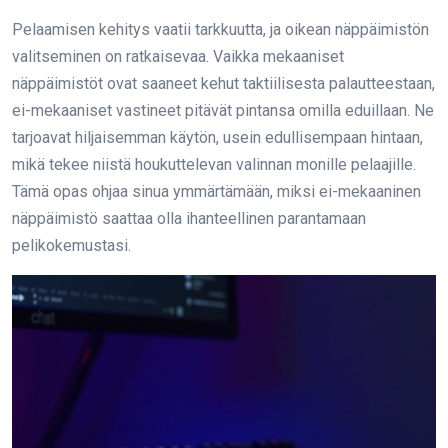
Pelaamisen kehitys vaatii tarkkuutta, ja oikean näppäimistön
valitseminen on ratkaisevaa. Vaikka mekaaniset
näppäimistöt ovat saaneet kehut taktiilisesta palautteestaan,
ei-mekaaniset vastineet pitävät pintansa omilla eduillaan. Ne
tarjoavat hiljaisemman käytön, usein edullisempaan hintaan,
mikä tekee niistä houkuttelevan valinnan monille pelaajille.
Tämä opas ohjaa sinua ymmärtämään, miksi ei-mekaaninen
näppäimistö saattaa olla ihanteellinen parantamaan
pelikokemustasi.