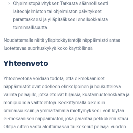
Ohjelmistopäivitykset: Tarkasta säännöllisesti
laiteohjelmiston tai ohjelmiston päivitykset
parantaaksesi ja ylläpitääksesi ensiluokkaista
toiminnallisuutta.
Noudattamalla näitä ylläpitokäytäntöjä näppäimistö antaa
luotettavaa suorituskykyä koko käyttöiänsä.
Yhteenveto
Yhteenvetona voidaan todeta, että ei-mekaaniset
näppäimistöt ovat edelleen elinkelpoinen ja houkutteleva
valinta pelaajille, jotka etsivät hiljaisia, kustannustehokkaita ja
monipuolisia vaihtoehtoja. Keskittymällä oikeisiin
ominaisuuksiin ja ymmärtämällä mieltymyksesi, voit löytää
ei-mekaanisen näppäimistön, joka parantaa pelikokemustasi.
Olitpa sitten vasta aloittamassa tai kokenut pelaaja, vuoden