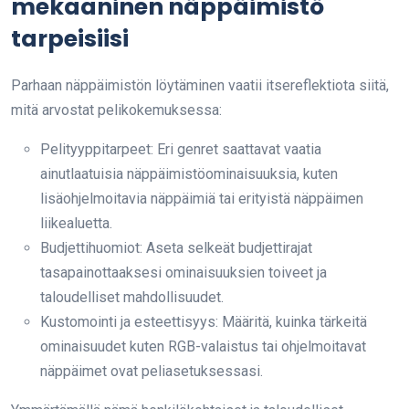
mekaaninen näppäimistö
tarpeisiisi
Parhaan näppäimistön löytäminen vaatii itsereflektiota siitä,
mitä arvostat pelikokemuksessa:
Pelityyppitarpeet: Eri genret saattavat vaatia
ainutlaatuisia näppäimistöominaisuuksia, kuten
lisäohjelmoitavia näppäimiä tai erityistä näppäimen
liikealuetta.
Budjettihuomiot: Aseta selkeät budjettirajat
tasapainottaaksesi ominaisuuksien toiveet ja
taloudelliset mahdollisuudet.
Kustomointi ja esteettisyys: Määritä, kuinka tärkeitä
ominaisuudet kuten RGB-valaistus tai ohjelmoitavat
näppäimet ovat peliasetuksessasi.