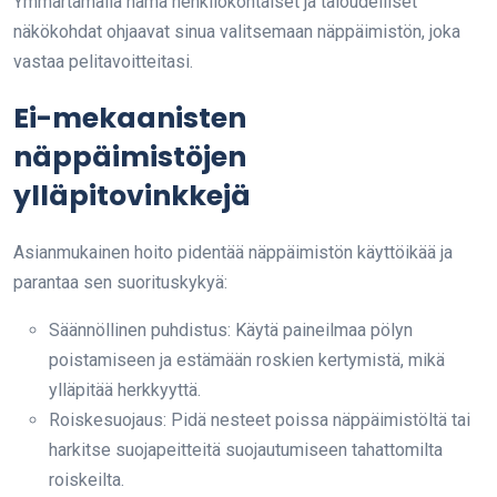
Ymmärtämällä nämä henkilökohtaiset ja taloudelliset
näkökohdat ohjaavat sinua valitsemaan näppäimistön, joka
vastaa pelitavoitteitasi.
Ei-mekaanisten
näppäimistöjen
ylläpitovinkkejä
Asianmukainen hoito pidentää näppäimistön käyttöikää ja
parantaa sen suorituskykyä:
Säännöllinen puhdistus: Käytä paineilmaa pölyn
poistamiseen ja estämään roskien kertymistä, mikä
ylläpitää herkkyyttä.
Roiskesuojaus: Pidä nesteet poissa näppäimistöltä tai
harkitse suojapeitteitä suojautumiseen tahattomilta
roiskeilta.